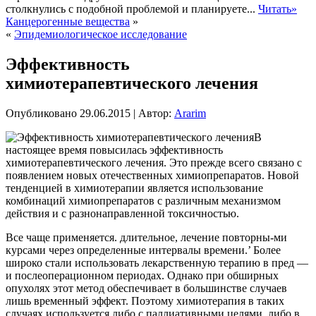
столкнулись с подобной проблемой и планируете...
Читать»
Канцерогенные вещества
»
«
Эпидемиологическое исследование
Эффективность
химиотерапевтического лечения
Опубликовано
29.06.2015
|
Автор:
Ararim
В
настоящее время повысилась эффективность
химиотерапевтического лечения. Это прежде всего связано с
появлением новых отечественных химиопрепаратов. Новой
тенденцией в химиотерапии является использование
комбинаций химиопрепаратов с различным механизмом
действия и с разнонаправленной токсичностью.
Все чаще применяется. длительное, лечение повторны-ми
курсами через определенные интервалы
времени.’ Более
широко стали использовать лекарственную терапию в пред —
и послеоперационном периодах. Однако при обширных
опухолях этот метод обеспечивает в большинстве случаев
лишь временный эффект. Поэтому химиотерапия в таких
случаях используется либо с паллиативными целями, либо в