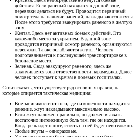
Красная. Здесь непосредственно ведутся боевые
действия. Если раненый находится в данной зоне,
перевязки делаться не будут. Проводится первичный
осмотр тела на наличие ранений, накладываются жгуты.
После этого требуется эвакуировать раненого в желтую
зону.
Желтая. Здесь нет активных боевых действий. Это
какое-либо место за укрытием. В данной зоне
проводится вторичный осмотр раненого, организуются
перевязки. Также ослабляются жгуты. Человек
подготавливается к последующей транспортировке в
безопасное место.
Зеленая. Сюда эвакуируют раненого, здесь же
заканчивается зона ответственности парамедика. Далее
человек поступает к врачам в полевых госпиталях.
Стоит сказать, что существует ряд основных правил, на
которые опирается тактическая медицина:
Вне зависимости от того, где на конечности находится
ранение, жгут накладывают максимально высоко.
Если жгут наложен правильно, он должен вызвать
достаточно интенсивную боль там, где он находится.
Когда речь идет о ноге, стоять на ней будет невозможно.
Любые жгуты – одноразовые.
У каждого должно быть два жгута – для себя и