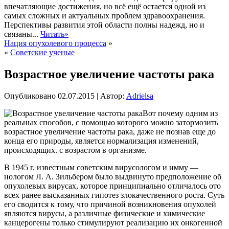
впечатляющие достижения, но всё ещё остается одной из
самых сложных и актуальных проблем здравоохранения.
Перспективы развития этой области полны надежд, но и
связаны...
Читать»
Нация опухолевого процесса
»
«
Советские ученые
Возрастное увеличение частоты рака
Опубликовано
02.07.2015
|
Автор:
Adrielsa
Вот почему одним из
реальных способов, с помощью которого можно затормозить
возрастное увеличение частоты рака, даже не познав еще до
конца его природы, является нормализация изменений,
происходящих. с возрастом в организме.
В 1945 г. известным советским вирусологом и имму —
нологом Л. А. Зильбером было выдвинуто предположение об
опухолевых
вирусах, которое принципиально отличалось ото
всех ранее высказанных гипотез злокачественного роста. Суть
его сводится к тому, что причиной возникновения опухолей
являются вирусы, а различные физические и химические
канцерогены только стимулируют реализацию их онкогенной