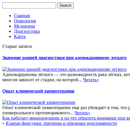
Главная
Онкология
Медицина
Диагностика
Карта
Старые записи
Значение ранней диагностики при аденокарциноме легкого
Аденокарцинома лёгкого — это разновидность рака лёгких, кот
многом зависит от стадии, на которой...
Читать»
Опыт клинической химиотерапии
Опыт клинической химиотерапии еще раз убеждает в том, что ра
универсального противоракового...
Читать»
Как работает микронаушник и на что обратить внимание при 
«
Клапан форсунки: причины и признаки неисправности