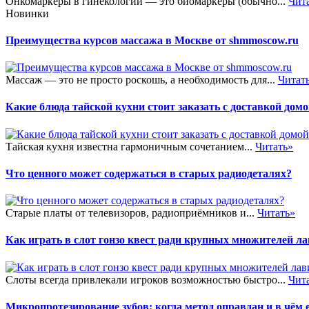
Онкомаркеры в гинекологии — это биомаркеры (обычно...
Чит
Новинки
Преимущества курсов массажа в Москве от shmmoscow.ru
Массаж — это не просто роскошь, а необходимость для...
Читат
Какие блюда тайской кухни стоит заказать с доставкой дом
Тайская кухня известна гармоничным сочетанием...
Читать»
Что ценного может содержаться в старых радиодеталях?
Старые платы от телевизоров, радиоприёмников и...
Читать»
Как играть в слот гонзо квест ради крупных множителей л
Слоты всегда привлекали игроков возможностью быстро...
Чит
Микропротезирование зубов: когда метод оправдан и в чём 