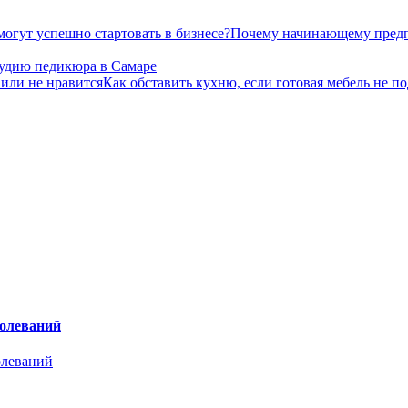
Почему начинающему предп
тудию педикюра в Самаре
Как обставить кухню, если готовая мебель не п
болеваний