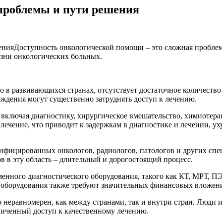
проблемы и пути решения
Доступность онкологической помощи – это сложная проблем
изни онкологических больных.
но в развивающихся странах, отсутствует достаточное количест
ждения могут существенно затруднять доступ к лечению.
 включая диагностику, хирургическое вмешательство, химиотера
лечение, что приводит к задержкам в диагностике и лечении, ух
ицированных онкологов, радиологов, патологов и других спец
 в эту область – длительный и дорогостоящий процесс.
енного диагностического оборудования, такого как КТ, МРТ, ПЭ
о оборудования также требуют значительных финансовых вложен
о неравномерен, как между странами, так и внутри стран. Люди
иченный доступ к качественному лечению.