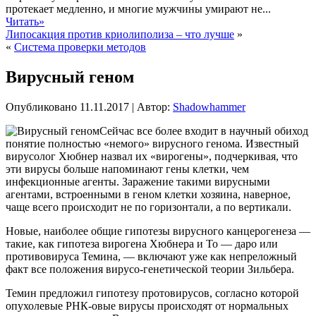
протекает медленно, и многие мужчины умирают не...
Читать»
Липосакция против криолиполиза – что лучше
»
«
Система проверки методов
Вирусный геном
Опубликовано
11.11.2017
|
Автор:
Shadowhammer
Сейчас все более входит в научный обиход
понятие полностью «немого» вирусного генома. Известный
вирусолог Хюбнер назвал их «вирогены», подчеркивая, что
эти вирусы больше напоминают гены клетки, чем
инфекционные агенты. Заражение такими вирусными
агентами, встроенными в геном клетки хозяина, наверное,
чаще всего происходит не по горизонтали,
а по вертикали.
Новые, наиболее общие гипотезы вирусного канцерогенеза —
такие, как гипотеза вирогена Хюбнера и То — даро или
противовируса Темина, — включают уже как непреложный
факт все положения вирусо-генетической теории Зильбера.
Темин предложил гипотезу протовирусов, согласно которой
опухолевые РНК-овые вирусы происходят от нормальных