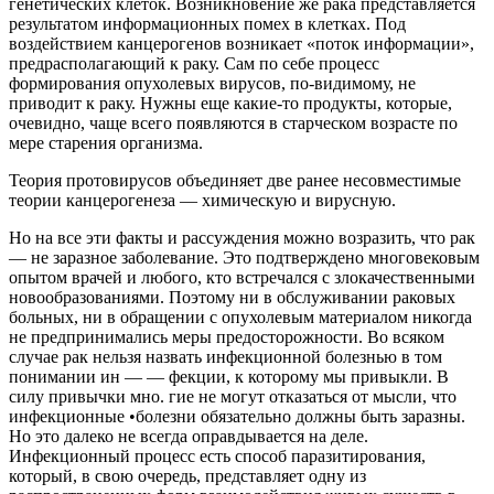
генетических клеток. Возникновение же рака представляется
результатом информационных помех в клетках. Под
воздействием канцерогенов возникает «поток информации»,
предрасполагающий к раку. Сам по себе процесс
формирования опухолевых вирусов, по-видимому, не
приводит к раку. Нужны еще какие-то продукты, которые,
очевидно, чаще всего появляются в старческом возрасте по
мере старения организма.
Теория протовирусов объединяет две ранее несовместимые
теории канцерогенеза — химическую и вирусную.
Но на все эти факты и рассуждения можно возразить, что рак
— не заразное заболевание. Это подтверждено многовековым
опытом врачей и любого, кто встречался с злокачественными
новообразованиями. Поэтому ни в обслуживании раковых
больных, ни в обращении с опухолевым материалом никогда
не предпринимались меры предосторожности. Во всяком
случае рак нельзя назвать инфекционной болезнью в том
понимании ин — — фекции, к которому мы привыкли. В
силу привычки мно. гие не могут отказаться от мысли, что
инфекционные •болезни обязательно должны быть заразны.
Но это далеко не всегда оправдывается на деле.
Инфекционный процесс есть способ паразитирования,
который, в свою очередь, представляет одну из