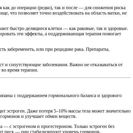
как до операции (редко), так и после — для снижения риска
ще, что позволяет точно воздействовать на область матки, не
вают быстро делящиеся клетки — как раковые, так и здоровые.
ировать эти эффекты, а поддерживающая терапия помогает
ть забеременеть, или при рецидиве рака. Препараты,
аст и сопутствующие заболевания. Важно не отказываться от
во время терапии.
вязаны с поддержанием гормонального баланса и здорового
ит эстроген. Даже потеря 5–10% массы тела может значительно
 гормонов и улучшает обмен веществ.
 — с эстрогеном и прогестероном. Только эстроген без
ют риск — они стабилизируют уровень гормонов.