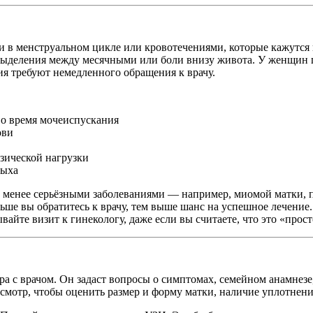
ми в менструальном цикле или кровотечениями, которые кажутс
 выделения между месячными или боли внизу живота. У женщин
я требуют немедленного обращения к врачу.
во время мочеиспускания
ови
зической нагрузки
дыха
 менее серьёзными заболеваниями — например, миомой матки, 
ньше вы обратитесь к врачу, тем выше шанс на успешное лечени
айте визит к гинекологу, даже если вы считаете, что это «прос
ра с врачом. Он задаст вопросы о симптомах, семейном анамнез
осмотр, чтобы оценить размер и форму матки, наличие уплотнен