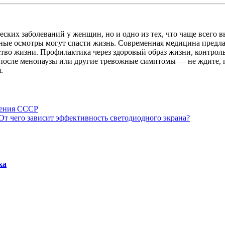
ских заболеваний у женщин, но и одно из тех, что чаще всего в
рные осмотры могут спасти жизнь. Современная медицина предл
ство жизни. Профилактика через здоровый образ жизни, контрол
после менопаузы или другие тревожные симптомы — не ждите, по
.
нения СССР
От чего зависит эффективность светодиодного экрана?
ка