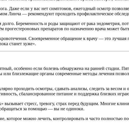
лога. Даже если у вас нет симптомов, ежегодный осмотр позволя
ом Линча — рекомендуют проходить профилактическое обследова
 долго. Беременность и роды защищают от рака эндометрия, пот
ём прогестероновых препаратов по назначению врача может быть
кровотечения. Своевременное обращение к врачу — это лучшая 
ока станет хуже».
ятный, особенно если болезнь обнаружена на ранней стадии. Пя
ы или близлежащие органы современные методы лечения позволя
улярно проходить осмотры, сдавать анализы, следить за весом
ктивность, сбалансированное питание и поддержка близких игра
к» вызывает стресс, тревогу, страх перед будущим. Многие кл
 обращаться за помощью — вы не одиноки.
е, которое можно лечить, контролировать и часто полностью по