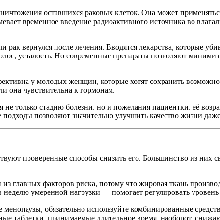
ничтожения оставшихся раковых клеток. Она может применяться 
мевает временное введение радиоактивного источника во влагали
и рак вернулся после лечения. Вводятся лекарства, которые уби
олос, усталость. Но современные препараты позволяют минимиз
фективна у молодых женщин, которые хотят сохранить возможнос
ли она чувствительна к гормонам.
я не только стадию болезни, но и пожелания пациентки, её возр
 подходы позволяют значительно улучшить качество жизни даже 
ствуют проверенные способы снизить его. Большинство из них с
з главных факторов риска, потому что жировая ткань производ
 в неделю умеренной нагрузки — помогает регулировать уровень
 менопаузы, обязательно используйте комбинированные средства
ные таблетки, принимаемые длительное время, наоборот, снижа