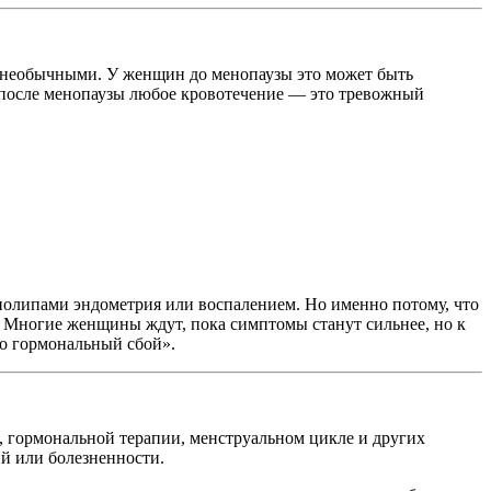
я необычными. У женщин до менопаузы это может быть
 после менопаузы любое кровотечение — это тревожный
полипами эндометрия или воспалением. Но именно потому, что
е. Многие женщины ждут, пока симптомы станут сильнее, но к
то гормональный сбой».
е, гормональной терапии, менструальном цикле и других
ий или болезненности.