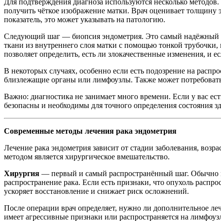
Для подтверждения диагноза используются несколько методов.
получить чёткое изображение матки. Врач оценивает толщину
показатель, это может указывать на патологию.
Следующий шаг — биопсия эндометрия. Это самый надёжный спо
ткани из внутреннего слоя матки с помощью тонкой трубочки,
позволяет определить, есть ли злокачественные изменения, и е
В некоторых случаях, особенно если есть подозрение на распр
близлежащие органы или лимфоузлы. Также может потребоваться
Важно: диагностика не занимает много времени. Если у вас ес
безопасны и необходимы для точного определения состояния зд
Современные методы лечения рака эндометрия
Лечение рака эндометрия зависит от стадии заболевания, воз
методом является хирургическое вмешательство.
Хирургия
— первый и самый распространённый шаг. Обычно пр
распространение рака. Если есть признаки, что опухоль распр
ускоряет восстановление и снижает риск осложнений.
После операции врач определяет, нужно ли дополнительное леч
имеет агрессивные признаки или распространяется на лимфоу