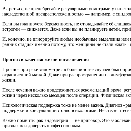
В-третьих, не пренебрегайте регулярными осмотрами у гинеко
наследственной предрасположенностью — например, с синдром
Если вы планируете беременность, не откладывайте её слишком
эстроген — снижается. Даже если вы не планируете детей, при
И, конечно, не игнорируйте любые необычные выделения или 
ранних стадиях именно потому, что женщины не стали ждать «п
Прогноз и качество жизни после лечения
Прогноз при раке эндометрия в большинстве случаев благопри
ограниченной маткой. Даже при распространении на лимфоузл
жизни.
После лечения важно придерживаться рекомендаций врача: рег
жизни через несколько месяцев после операции. Физическая а
Психологическая поддержка тоже не менее важна. Диагноз «ра
поддержки и консультации с онкопсихологами. Не стесняйтесь
Важно помнить: рак эндометрия — не приговор. Это заболевани
признаках и доверять профессионалам.