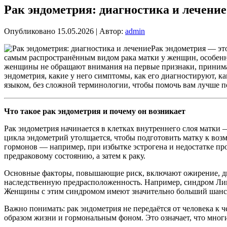
Рак эндометрия: диагностика и лечение
Опубликовано
15.05.2026
|
Автор:
admin
Рак эндометрия — это
самым распространённым видом рака матки у женщин, особенно
женщины не обращают внимания на первые признаки, принимая
эндометрия, какие у него симптомы, как его диагностируют, к
языком, без сложной терминологии, чтобы помочь вам лучше п
Что такое рак эндометрия и почему он возникает
Рак эндометрия начинается в клетках внутреннего слоя матки 
цикла эндометрий утолщается, чтобы подготовить матку к возм
гормонов — например, при избытке эстрогена и недостатке пр
предраковому состоянию, а затем к раку.
Основные факторы, повышающие риск, включают ожирение, диаб
наследственную предрасположенность. Например, синдром Линч
Женщины с этим синдромом имеют значительно больший шанс р
Важно понимать: рак эндометрия не передаётся от человека к ч
образом жизни и гормональным фоном. Это означает, что многи