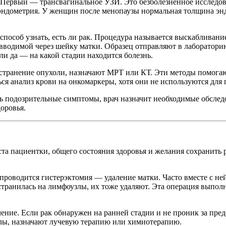
 Первый — трансвагинальное УЗИ. Это безболезненное исследова
 эндометрия. У женщин после менопаузы нормальная толщина эн
соб узнать, есть ли рак. Процедура называется выскабливание
 вводимой через шейку матки. Образец отправляют в лаборатори
сли да — на какой стадии находится болезнь.
остранение опухоли, назначают МРТ или КТ. Эти методы помогаю
 анализ крови на онкомаркеры, хотя они не используются для п
ть подозрительные симптомы, врач назначит необходимые обслед
оровья.
раста пациентки, общего состояния здоровья и желания сохрани
оводится гистерэктомия — удаление матки. Часто вместе с ней
остранилась на лимфоузлы, их тоже удаляют. Эта операция выпо
ение. Если рак обнаружен на ранней стадии и не проник за пре
злы, назначают лучевую терапию или химиотерапию.