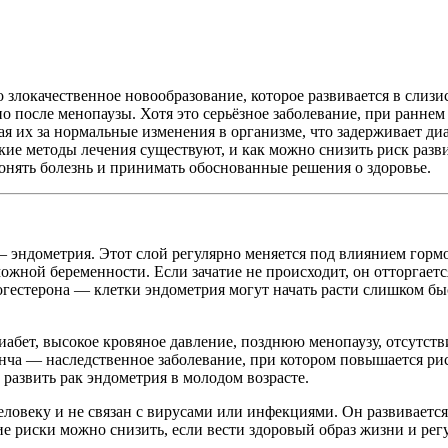
 злокачественное новообразование, которое развивается в слиз
 после менопаузы. Хотя это серьёзное заболевание, при ранне
 их за нормальные изменения в организме, что задерживает ди
акие методы лечения существуют, и как можно снизить риск раз
онять болезнь и принимать обоснованные решения о здоровье.
— эндометрия. Этот слой регулярно меняется под влиянием гормо
ожной беременности. Если зачатие не происходит, он отторгает
огестерона — клетки эндометрия могут начать расти слишком бы
ет, высокое кровяное давление, позднюю менопаузу, отсутстви
а — наследственное заболевание, при котором повышается риск
азвить рак эндометрия в молодом возрасте.
еловеку и не связан с вирусами или инфекциями. Он развивается
е риски можно снизить, если вести здоровый образ жизни и рег