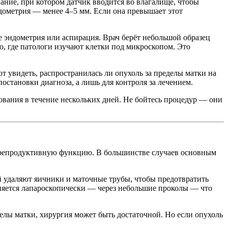
ние, при котором датчик вводится во влагалище, чтобы
дометрия — менее 4–5 мм. Если она превышает этот
 эндометрия или аспирация. Врач берёт небольшой образец
ю, где патологи изучают клетки под микроскопом. Это
т увидеть, распространилась ли опухоль за пределы матки на
остановки диагноза, а лишь для контроля за лечением.
ования в течение нескольких дней. Не бойтесь процедур — они
ть репродуктивную функцию. В большинстве случаев основным
 удаляют яичники и маточные трубы, чтобы предотвратить
лняется лапароскопически — через небольшие проколы — что
делы матки, хирургия может быть достаточной. Но если опухоль