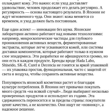
охлаждают кожу. Это важно: если уход доставляет
удовольствие, человек продолжает его делать регулярно. А
регулярность — основа настоящего результата. В Японии не
ждут мгновенного чуда. Они знают: кожа меняется со
временем, и уход должен быть постоянным.
Еще один аспект — инновации без шума. Японские
лаборатории активно работают над новыми технологиями:
например, микроскопические частицы для глубокого
проникновения активных веществ, ферментированные
экстракты, которые легче усваиваются кожей, или системы
доставки компонентов, которые работают только в нужном
слое эпидермиса. Эти разработки не афишируются громко, но
они есть в каждом продукте. Бренды вроде Hada Labo,
Shiseido, SK-II, Curel и Decencia не гонятся за яркой упаковкой
— их упаковка простая, функциональная, часто с защитой от
света и воздуха, чтобы сохранить активные вещества.
Популярность японской косметики растет и благодаря
культуре потребления. В Японии нет привычки покупать
много средств «на всякий случай». Люди выбирают несколько
проверенных продуктов и используют их годами. Эта
сдержанность переносится и за пределы страны: покупатели
ценят качество, а не количество. Они ищут не «новинку», а
надежное решение.