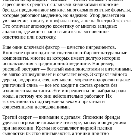
агрессивных средств с сильными химикатами японские
бренды предпочитают мягкие, многокомпонентные формулы,
которые работают медленно, но надежно. Упор делается на
увлажнение, защиту и профилактику, а не на быстрый эффект.
Это отличает японскую косметику от многих западных
аналогов, где акцент часто ставится на мгновенное
осветление или подтяжку.
Еще один ключевой фактор — качество ингредиентов.
Японские производители тщательно отбирают натуральные
компоненты, многие из которых имеют долгую историю
использования в традиционной медицине. Например,
рисовый экстракт — богатый аминокислотами и витаминами,
он мягко отшелушивает и осветляет кожу. Экстракт чайного
дерева, водоросли, соя, женьшень, морские водоросли и даже
улиточный слизь — все это входит в состав средств без
излишнего маркетинга. Эти ингредиенты не выбраны ради
моды, а потому что они действительно работают. Их
эффективность подтверждена веками практики и
современными исследованиями.
Третий секрет — внимание к деталям. Японские бренды
уделяют огромное внимание текстуре, запаху и ощущениям
при нанесении. Кремы не оставляют жирной пленки,
сыворотки быстро впитываются, а тоники приятно