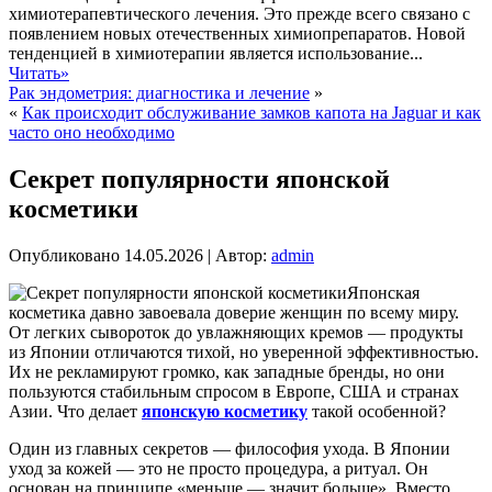
химиотерапевтического лечения. Это прежде всего связано с
появлением новых отечественных химиопрепаратов. Новой
тенденцией в химиотерапии является использование...
Читать»
Рак эндометрия: диагностика и лечение
»
«
Как происходит обслуживание замков капота на Jaguar и как
часто оно необходимо
Секрет популярности японской
косметики
Опубликовано
14.05.2026
|
Автор:
admin
Японская
косметика давно завоевала доверие женщин по всему миру.
От легких сывороток до увлажняющих кремов — продукты
из Японии отличаются тихой, но уверенной эффективностью.
Их не рекламируют громко, как западные бренды, но они
пользуются стабильным спросом в Европе, США и странах
Азии. Что делает
японскую косметику
такой особенной?
Один из главных секретов — философия ухода. В Японии
уход за кожей — это не просто процедура, а ритуал. Он
основан на принципе «меньше — значит больше». Вместо