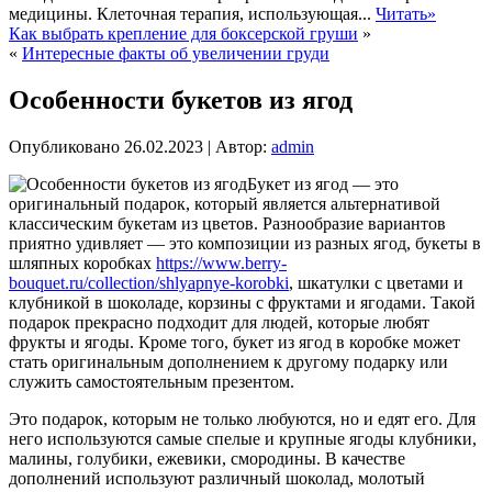
медицины. Клеточная терапия, использующая...
Читать»
Как выбрать крепление для боксерской груши
»
«
Интересные факты об увеличении груди
Особенности букетов из ягод
Опубликовано
26.02.2023
|
Автор:
admin
Букет из ягод — это
оригинальный подарок, который является альтернативой
классическим букетам из цветов. Разнообразие вариантов
приятно удивляет — это композиции из разных ягод, букеты в
шляпных коробках
https://www.berry-
bouquet.ru/collection/shlyapnye-korobki
, шкатулки с цветами и
клубникой в шоколаде, корзины с фруктами и ягодами. Такой
подарок прекрасно подходит для людей, которые любят
фрукты и ягоды. Кроме того, букет из ягод в коробке может
стать оригинальным дополнением к другому подарку или
служить самостоятельным презентом.
Это подарок, которым не только любуются, но и едят его. Для
него используются самые спелые и крупные ягоды клубники,
малины, голубики, ежевики, смородины. В качестве
дополнений используют различный шоколад, молотый