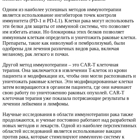
Одним из наиболее успешных методов иммунотерапии
является использование ингибиторов точек контроля
иммунитета (PD-1 и PD-L1). Клетки рака могут использовать
эти белки для защиты от иммунной системы, что позволяет
им избегать атаки. Но блокировка этих белков позволяет
иммунным клеткам определить и уничтожить раковые клетки.
Препараты, такие как ниволумаб и пембролизумаб, были
одобрены для лечения различных видов рака, включая
меланому, рак легкого и почки.
Другой метод иммунотерапии – это CAR-T клеточная
терапия. Она заключается в извлечении T-клеток из крови
пациента и модификации их, чтобы они могли распознавать и
уничтожать раковые клетки. Эти модифицированные клетки
затем возвращаются в организм пациента, где они начинают
свою работу по уничтожению раковых опухолей. CAR-T
клеточная терапия уже показала потрясающие результаты в
лечении лейкемии и лимфомы.
Научные исследования в области иммунотерапии рака также
продолжаются, и ученые постоянно работают над разработкой
новых методов и лекарств. Одной из наиболее перспективных
областей исследований является использование вакцин
против рака, которые стимулируют иммунную систему к