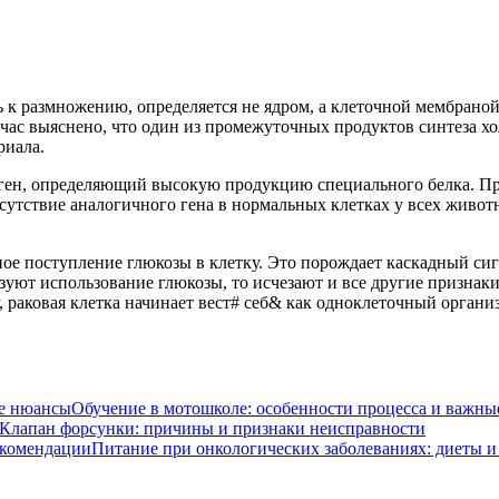
ть к размножению, определяется не ядром, а клеточной мембраной
йчас выяснено, что один из промежуточных продуктов синтеза х
риала.
ген, определяющий высокую продукцию специального белка. Прои
рисутствие аналогичного гена в нормальных клетках у всех жив
е поступление глюкозы в клетку. Это порождает каскадный си
зуют использование глюкозы, то исчезают и все другие признак
 раковая клетка начинает вест# себ& как одноклеточный организ
Обучение в мотошколе: особенности процесса и важн
Клапан форсунки: причины и признаки неисправности
Питание при онкологических заболеваниях: диеты 