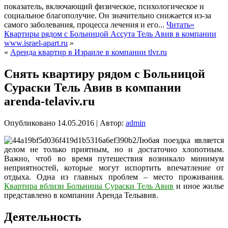
показатель, включающий физическое, психологическое и
социальное благополучие. Он значительно снижается из-за
самого заболевания, процесса лечения и его...
Читать»
Квартиры рядом с Больницой Ассута Тель Авив в компании
www.israel-apart.ru
»
«
Аренда квартир в Израиле в компании tlvr.ru
Снять квартиру рядом с Больницой
Сураски Тель Авив в компании
arenda-telaviv.ru
Опубликовано
14.05.2016
|
Автор:
admin
Любая поездка является
делом не только приятным, но и достаточно хлопотным.
Важно, чтоб во время путешествия возникало минимум
неприятностей, которые могут испортить впечатление от
отдыха. Одна из главных проблем – место проживания.
Квартира вблизи Больницы Сураски Тель Авив
и иное жилье
представлено в компании Аренда Тельавив.
Деятельность