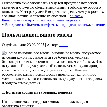
Онкологические заболевания у детей представляют собой
важную и сложную область медицины, требующую особого
внимания. Хотя рак у детей встречается реже, чем у взрослых,
его диагностика и лечение имеют свои...
Читать»
Роль питания в профилактике и лечении рака
»
«
Рак крови (лейкемия, лимфома): виды, диагностика, лечение
Польза конопляного масла
Опубликовано
23.03.2025
|
Автор:
admin
Конопляное масло, получаемое
из семян конопли, становится все более популярным
благодаря своим многочисленным полезным свойствам. Это
натуральный продукт, который используется в кулинарии,
косметологии и даже в медицинских целях. Давайте
рассмотрим, какие преимущества предлагает конопляное
масло и как его можно использовать для улучшения здоровья
и общего самочувствия.
1. Богатый состав питательных веществ
Конопляное масло содержит множество важных для
организма веществ: