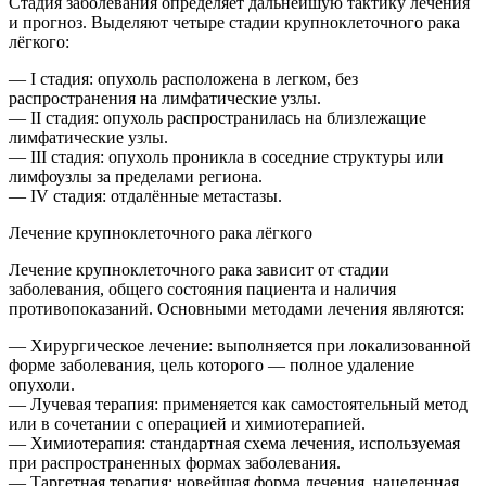
Стадия заболевания определяет дальнейшую тактику лечения
и прогноз. Выделяют четыре стадии крупноклеточного рака
лёгкого:
— I стадия: опухоль расположена в легком, без
распространения на лимфатические узлы.
— II стадия: опухоль распространилась на близлежащие
лимфатические узлы.
— III стадия: опухоль проникла в соседние структуры или
лимфоузлы за пределами региона.
— IV стадия: отдалённые метастазы.
Лечение крупноклеточного рака лёгкого
Лечение крупноклеточного рака зависит от стадии
заболевания, общего состояния пациента и наличия
противопоказаний. Основными методами лечения являются:
— Хирургическое лечение: выполняется при локализованной
форме заболевания, цель которого — полное удаление
опухоли.
— Лучевая терапия: применяется как самостоятельный метод
или в сочетании с операцией и химиотерапией.
— Химиотерапия: стандартная схема лечения, используемая
при распространенных формах заболевания.
— Таргетная терапия: новейшая форма лечения, нацеленная