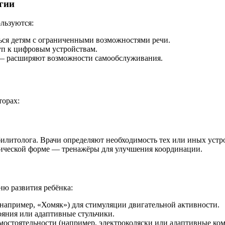
гии
льзуются:
ся детям с ограниченными возможностями речи.
п к цифровым устройствам.
 расширяют возможности самообслуживания.
торах:
билитолога. Врачи определяют необходимость тех или иных устр
ксической форме — тренажёры для улучшения координации.
ню развития ребёнка:
например, «Хомяк») для стимуляции двигательной активности.
яния или адаптивные стульчики.
мостоятельности (например, электроколяски или адаптивные ко