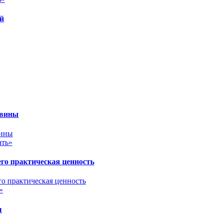
ой
авины
ать»
его практическая ценность
»
ы