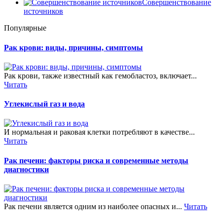
Совершенствование
источников
Популярные
Рак крови: виды, причины, симптомы
Рак крови, также известный как гемобластоз, включает...
Читать
Углекислый газ и вода
И нормальная и раковая клетки потребляют в качестве...
Читать
Рак печени: факторы риска и современные методы
диагностики
Рак печени является одним из наиболее опасных и...
Читать