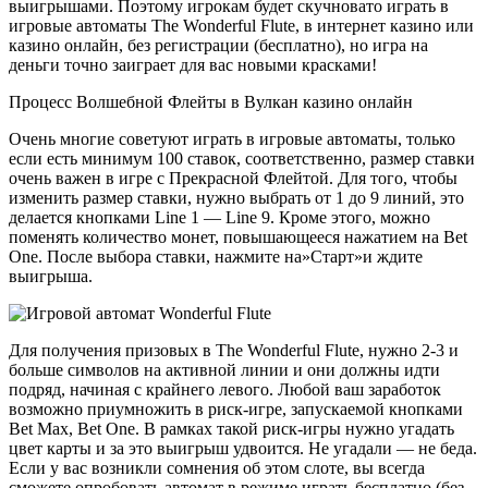
выигрышами. Поэтому игрокам будет скучновато играть в
игровые автоматы The Wonderful Flute, в интернет казино или
казино онлайн, без регистрации (бесплатно), но игра на
деньги точно заиграет для вас новыми красками!
Процесс Волшебной Флейты в Вулкан казино онлайн
Очень многие советуют играть в игровые автоматы, только
если есть минимум 100 ставок, соответственно, размер ставки
очень важен в игре с Прекрасной Флейтой. Для того, чтобы
изменить размер ставки, нужно выбрать от 1 до 9 линий, это
делается кнопками Line 1 — Line 9. Кроме этого, можно
поменять количество монет, повышающееся нажатием на Bet
One. После выбора ставки, нажмите на»Старт»и ждите
выигрыша.
Для получения призовых в The Wonderful Flute, нужно 2-3 и
больше символов на активной линии и они должны идти
подряд, начиная с крайнего левого. Любой ваш заработок
возможно приумножить в риск-игре, запускаемой кнопками
Bet Max, Bet One. В рамках такой риск-игры нужно угадать
цвет карты и за это выигрыш удвоится. Не угадали — не беда.
Если у вас возникли сомнения об этом слоте, вы всегда
сможете опробовать автомат в режиме играть бесплатно (без