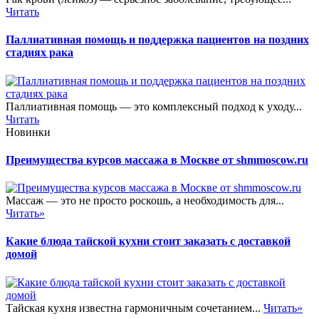
Читать
Паллиативная помощь и поддержка пациентов на поздних
стадиях рака
Паллиативная помощь — это комплексный подход к уходу...
Читать
Новинки
Преимущества курсов массажа в Москве от shmmoscow.ru
Массаж — это не просто роскошь, а необходимость для...
Читать»
Какие блюда тайской кухни стоит заказать с доставкой
домой
Тайская кухня известна гармоничным сочетанием...
Читать»